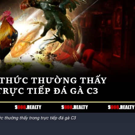
c thường thấy trong trực tiếp đá gà C3