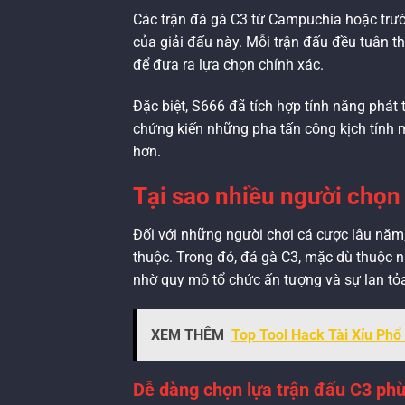
Các trận đá gà C3 từ Campuchia hoặc trư
của giải đấu này. Mỗi trận đấu đều tuân t
để đưa ra lựa chọn chính xác.
Đặc biệt, S666 đã tích hợp tính năng phát 
chứng kiến những pha tấn công kịch tính m
hơn.
Tại sao nhiều người chọn 
Đối với những người chơi cá cược lâu năm,
thuộc. Trong đó, đá gà C3, mặc dù thuộc 
nhờ quy mô tổ chức ấn tượng và sự lan tỏ
XEM THÊM
Top Tool Hack Tài Xỉu Ph
Dễ dàng chọn lựa trận đấu C3 ph