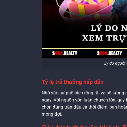
Lý do người 
Tỷ lệ trả thưởng hấp dẫn
Nhờ vào sự phổ biến rộng rãi và số lượng
ngày. Với nguồn vốn luân chuyển lớn, quỹ t
chọn đúng trận đấu và thời điểm, bạn hoà
mong đợi.