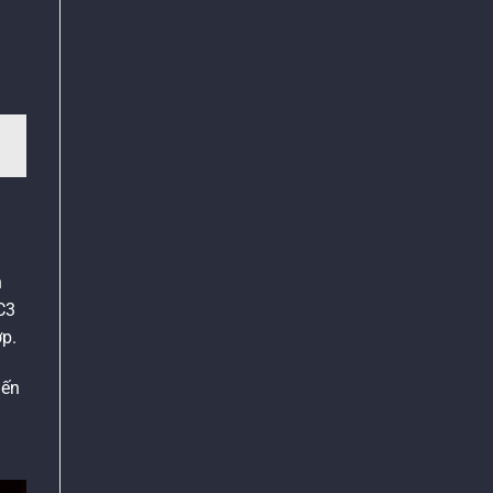
n
C3
ợp.
iến