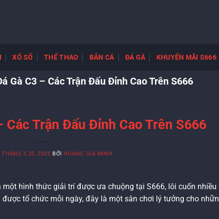
I
XỔ SỐ
THỂ THAO
BẮN CÁ
ĐÁ GÀ
KHUYẾN MÃI S666
Đá Gà C3 – Các Trận Đấu Đỉnh Cao Trên S666
– Các Trận Đấu Đỉnh Cao Trên S666
O
THÁNG 5 25, 2025
BỞI
HOÀNG GIA MINH
h một hình thức giải trí được ưa chuộng tại S666, lôi cuốn nhiều
3 được tổ chức mỗi ngày, đây là một sân chơi lý tưởng cho nhữ