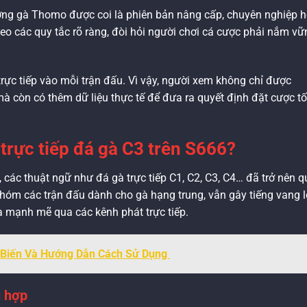
ờng gà Thomo được coi là phiên bản nâng cấp, chuyên nghiệp 
heo các quy tắc rõ ràng, đòi hỏi người chơi cá cược phải nắm vữ
trực tiếp vào mỗi trận đấu. Vì vậy, người xem không chỉ được
à còn có thêm dữ liệu thực tế để đưa ra quyết định đặt cược tố
trực tiếp đá gà C3 trên S666?
 các thuật ngữ như đá gà trực tiếp C1, C2, C3, C4… đã trở nên 
nhóm các trận đấu dành cho gà hạng trung, vẫn gây tiếng vang 
a mạnh mẽ qua các kênh phát trực tiếp.
ổ Biến Và Hướng Dẫn Cách Sử Dụng
ù hợp