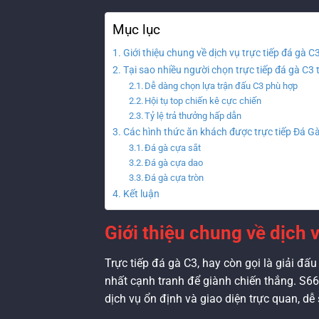
Mục lục
Giới thiệu chung về dịch vụ trực tiếp đá gà C
Tại sao nhiều người chọn trực tiếp đá gà C3
Dễ dàng chọn lựa trận đấu C3 phù hợp
Hội tụ top chiến kê cực chiến
Tỷ lệ trả thưởng hấp dẫn
Các hình thức ăn khách được trực tiếp Đá G
Đá gà cựa sắt
Đá gà cựa dao
Đá gà cựa tròn
Kết luận
Giới thiệu chung về dịch v
Trực tiếp đá gà C3, hay còn gọi là giải đấu
nhất cạnh tranh để giành chiến thắng. S6
dịch vụ ổn định và giao diện trực quan, dễ